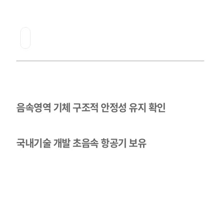
6
개
월
만
…
음속영역 기체 구조적 안정성 유지 확인
시
속
약
국내기술 개발 초음속 항공기 보유
1
2
2
4
㎞
돌