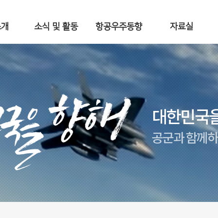
소개
소식 및 활동
항공우주동향
자료실
말
공지사항
항공우주소식
항공우주무기체계
 기능
주요활동
항공우주전략 이
론
e-공군소식
항공전사
협회 소식지
갤러리
 길