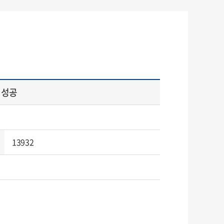
 성공
13932