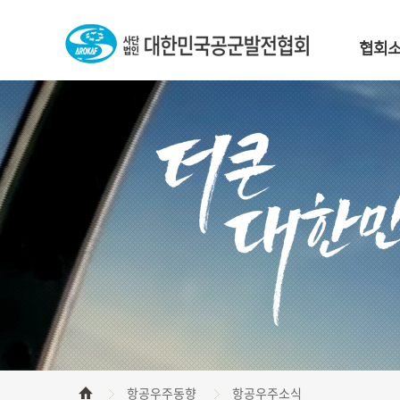
협회
회장 인사
설립목적 및
연혁
조직
역대 회장
정관
규정
찾아오시는
항공우주동향
항공우주소식