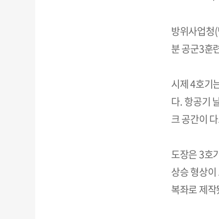
방위사업청(방
분 공군3훈련
시제 4호기
다. 항공기 
크 공간이 다
도장은 3호
상승 형상이 
복좌로 제작됐