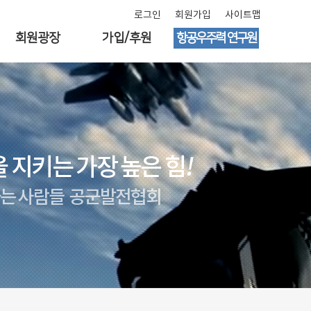
로그인
회원가입
사이트맵
회원광장
가입/후원
항공우주력 연구원
자유게시판
회원가입 안내
연구원 소개
회원현황
후원 안내
연구활동
회원동정
학술지