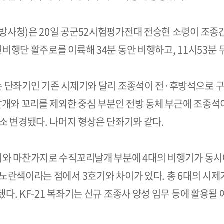
사청)은 20일 공군52시험평가전대 전승현 소령이 조종간을 
비행단 활주로를 이륙해 34분 동안 비행하고, 11시53분
는 단좌기인 기존 시제기와 달리 조종석이 전·후방석으로 
날개와 꼬리를 제외한 중심 부분인 전방 동체 부근에 조종석
소 변경됐다. 나머지 형상은 단좌기와 같다.
기와 마찬가지로 수직꼬리날개 부분에 4대의 비행기가 동시
노란색이라는 점에서 3호기와 차이가 있다. 총 6대의 시제기 
다. KF-21 복좌기는 신규 조종사 양성 임무 등에 활용될